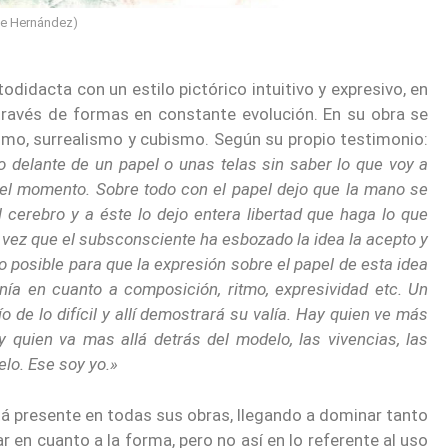
ue Hernández)
odidacta con un estilo pictórico intuitivo y expresivo, en
 través de formas en constante evolución. En su obra se
ismo, surrealismo y cubismo. Según su propio testimonio:
 delante de un papel o unas telas sin saber lo que voy a
n del momento. Sobre todo con el papel dejo que la mano se
 cerebro y a éste lo dejo entera libertad que haga lo que
a vez que el subsconsciente ha esbozado la idea la acepto y
o posible para que la expresión sobre el papel de esta idea
ía en cuanto a composición, ritmo, expresividad etc. Un
ío de lo difícil y allí demostrará su valía. Hay quien ve más
hay quien va mas allá detrás del modelo, las vivencias, las
elo. Ese soy yo.»
tá presente en todas sus obras, llegando a dominar tanto
r en cuanto a la forma, pero no así en lo referente al uso