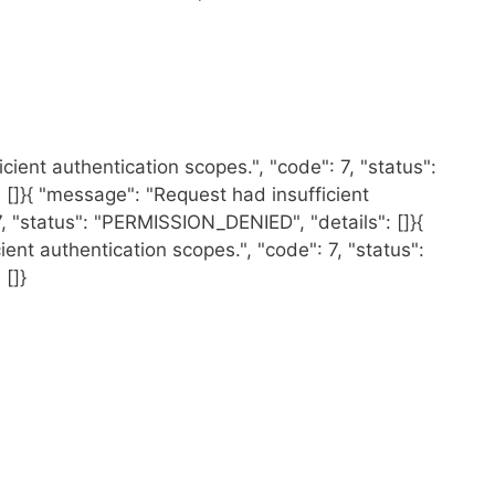
ient authentication scopes.", "code": 7, "status":
[]}{ "message": "Request had insufficient
7, "status": "PERMISSION_DENIED", "details": []}{
ent authentication scopes.", "code": 7, "status":
[]}