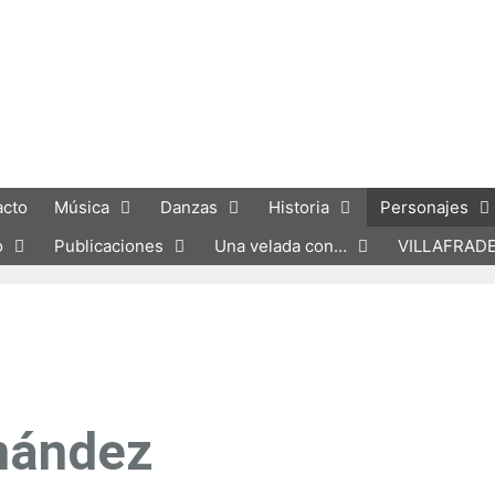
acto
Música
Danzas
Historia
Personajes
o
Publicaciones
Una velada con…
VILLAFRAD
nández