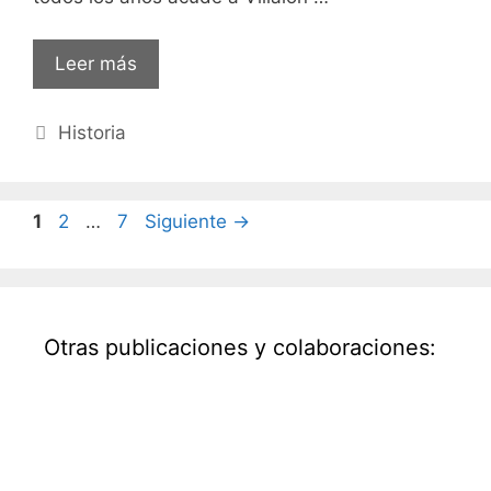
Leer más
Categorías
Historia
Página
Página
Página
1
2
…
7
Siguiente
→
Otras publicaciones y colaboraciones: