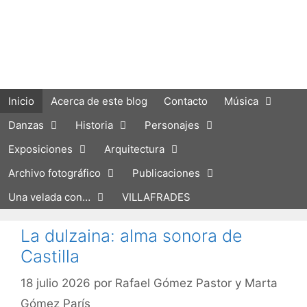
Saltar
al
contenido
Inicio
Acerca de este blog
Contacto
Música
Danzas
Historia
Personajes
Exposiciones
Arquitectura
Archivo fotográfico
Publicaciones
Una velada con…
VILLAFRADES
La dulzaina: alma sonora de
Castilla
18 julio 2026
por
Rafael Gómez Pastor y Marta
Gómez París