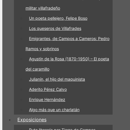
militar villafradeño
Un poeta pellejero, Felipe Boso
Los queseros de Villafrades
Emigrantes, de Campos a Cameros: Pedro
Ramos y sobrinos
Agustín de la Rosa (1870-1950) – El poeta
del caramillo
Julianín, el hijo del maquinista
Aderito Pérez Calvo
Enrique Hernández
Algo más que un charlatán
Exposiciones
Ruta literaria por Tierra de Campos