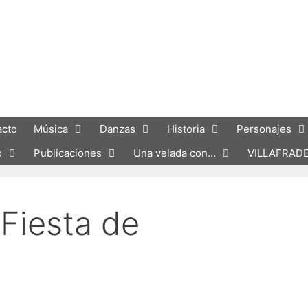
acto
Música
Danzas
Historia
Personajes
o
Publicaciones
Una velada con…
VILLAFRAD
 Fiesta de