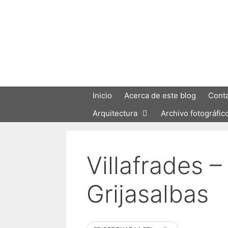
Saltar
al
contenido
Inicio
Acerca de este blog
Cont
Arquitectura
Archivo fotográfic
Villafrades –
Grijasalbas