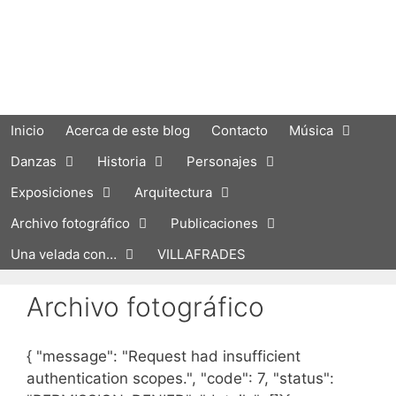
Saltar
al
contenido
Inicio
Acerca de este blog
Contacto
Música
Danzas
Historia
Personajes
Exposiciones
Arquitectura
Archivo fotográfico
Publicaciones
Una velada con…
VILLAFRADES
Archivo fotográfico
{ "message": "Request had insufficient
authentication scopes.", "code": 7, "status":