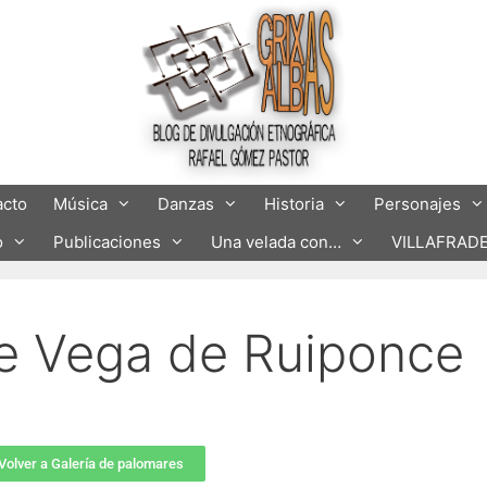
acto
Música
Danzas
Historia
Personajes
o
Publicaciones
Una velada con…
VILLAFRAD
e Vega de Ruiponce
Volver a Galería de palomares