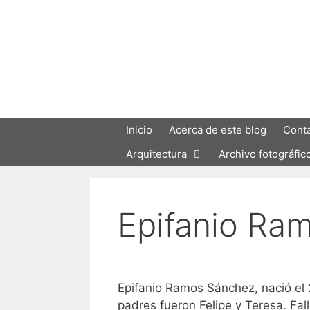
Saltar
al
contenido
Inicio
Acerca de este blog
Cont
Arquitectura
Archivo fotográfic
Epifanio Ra
Epifanio Ramos Sánchez, nació el
padres fueron Felipe y Teresa. Fal