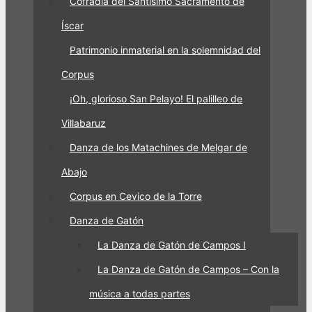
Cofradía del Santísimo Sacramento de
Íscar
Patrimonio inmaterial en la solemnidad del
Corpus
¡Oh, glorioso San Pelayo! El palilleo de
Villabaruz
Danza de los Matachines de Melgar de
Abajo
Corpus en Cevico de la Torre
Danza de Gatón
La Danza de Gatón de Campos I
La Danza de Gatón de Campos – Con la
música a todas partes