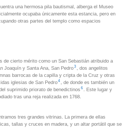
cuentra una hermosa pila bautismal, alberga el Museo
nicialmente ocupaba únicamente esta estancia, pero en
cupando otras partes del templo como espacios
s de cierto mérito como un San Sebastián atribuido a
3
an Joaquín y Santa Ana, San Pedro
, dos angelitos
nas barrocas de la capilla y cripta de la Cruz y otras
4
cidas iglesias de San Pedro
, de donde es también un
6
del suprimido priorato de benedictinos
. Este lugar y
diado tras una reja realizada en 1768.
ntramos tres grandes vitrinas. La primera de ellas
cas, tallas y cruces en madera, y un altar portátil que se