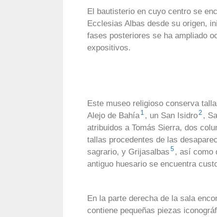
El bautisterio en cuyo centro se en
Ecclesias Albas desde su origen, i
fases posteriores se ha ampliado o
expositivos.
Este museo religioso conserva talla
1
2
Alejo de Bahía
, un San Isidro
, S
atribuidos a Tomás Sierra, dos colum
tallas procedentes de las desapare
5
sagrario, y Grijasalbas
, así como 
antiguo huesario se encuentra custo
En la parte derecha de la sala enco
contiene pequeñas piezas iconográfi