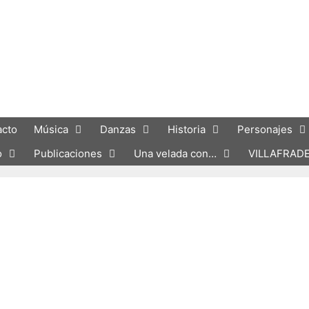
acto
Música
Danzas
Historia
Personajes
o
Publicaciones
Una velada con…
VILLAFRAD